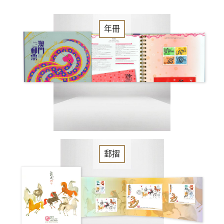
年冊
郵摺