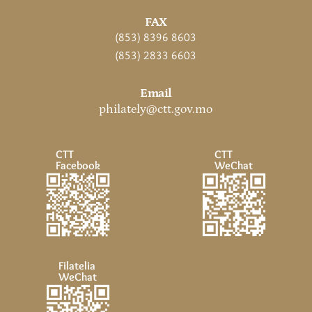
FAX
(853) 8396 8603
(853) 2833 6603
Email
philately@ctt.gov.mo
CTT
CTT
Facebook
WeChat
Filatelia
WeChat