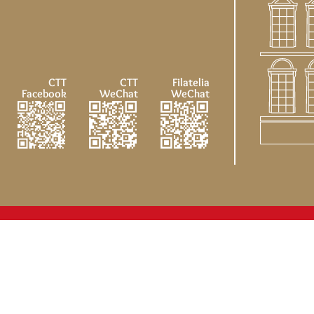
CTT
CTT
Filatelia
Facebook
WeChat
WeChat